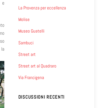
i e
La Provenza per eccellenza
Molise
ato
Museo Guatelli
uno
sso
Sambuci
 la
Street art
Street art al Quadraro
Via Francigena
DISCUSSIONI RECENTI