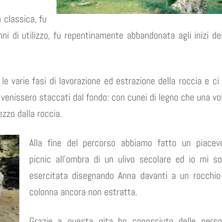
 classica, fu
nni di utilizzo, fu repentinamente abbandonata agli inizi de
e varie fasi di lavorazione ed estrazione della roccia e ci
i venissero staccati dal fondo: con cunei di legno che una vo
ezzo dalla roccia.
Alla fine del percorso abbiamo fatto un piacev
picnic all’ombra di un ulivo secolare ed io mi s
esercitata disegnando Anna davanti a un rocchio
colonna ancora non estratta.
Grazie a questa gita ho conosciuto delle pers