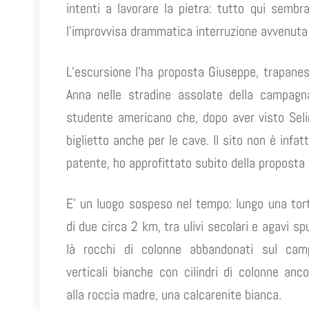
intenti a lavorare la pietra: tutto qui sembra
l’improvvisa drammatica interruzione avvenuta 
L’escursione l’ha proposta Giuseppe, trapanes
Anna nelle stradine assolate della campagna
studente americano che, dopo aver visto Selin
biglietto anche per le cave. Il sito non è infat
patente, ho approfittato subito della proposta 
E’ un luogo sospeso nel tempo: lungo una tor
di due circa 2 km, tra ulivi secolari e agavi s
là rocchi di colonne abbandonati sul cam
verticali bianche con cilindri di colonne anc
alla roccia madre, una calcarenite bianca.