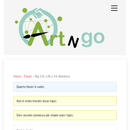
Skip
Menu
to
content
Home
›
Forum
›
Big City Life a Tor Marancia
Questo forum è vuoto.
Non è stato trovato alcun topic.
Devi essere connesso per creare nuovi topic.